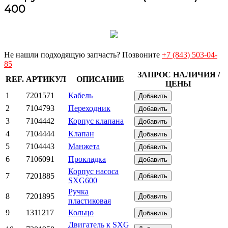
400
Не нашли подходящую запчасть? Позвоните
+7 (843) 503-04-
85
ЗАПРОС НАЛИЧИЯ /
REF.
АРТИКУЛ
ОПИСАНИЕ
ЦЕНЫ
1
7201571
Кабель
Добавить
2
7104793
Переходник
Добавить
3
7104442
Корпус клапана
Добавить
4
7104444
Клапан
Добавить
5
7104443
Манжета
Добавить
6
7106091
Прокладка
Добавить
Корпус насоса
7
7201885
Добавить
SXG600
Ручка
8
7201895
Добавить
пластиковая
9
1311217
Кольцо
Добавить
Двигатель к SXG