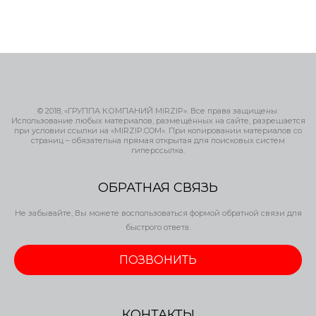
© 2018, «ГРУППА КОМПАНИЙ MIRZIP». Все права защищены.
Использование любых материалов, размещённых на сайте, разрешается
при условии ссылки на «MIRZIP.COM». При копировании материалов со
страниц – обязательна прямая открытая для поисковых систем
гиперссылка.
ОБРАТНАЯ СВЯЗЬ
Не забывайте, Вы можете воспользоваться формой обратной связи для
быстрого ответа.
ПОЗВОНИТЬ
КОНТАКТЫ