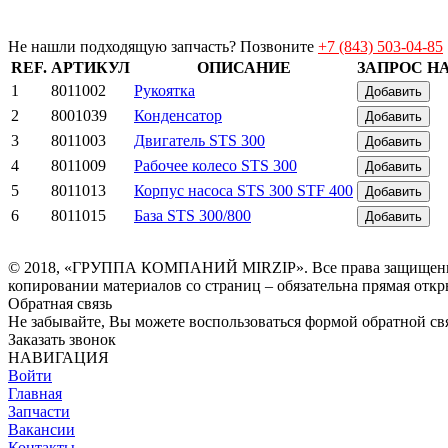
Не нашли подходящую запчасть? Позвоните
+7 (843) 503-04-85
REF.
АРТИКУЛ
ОПИСАНИЕ
ЗАПРОС Н
1
8011002
Рукоятка
Добавить
2
8001039
Конденсатор
Добавить
3
8011003
Двигатель STS 300
Добавить
4
8011009
Рабочее колесо STS 300
Добавить
5
8011013
Корпус насоса STS 300 STF 400
Добавить
6
8011015
База STS 300/800
Добавить
© 2018, «ГРУППА КОМПАНИЙ MIRZIP». Все права защищены. И
копировании материалов со страниц – обязательна прямая откр
Обратная связь
Не забывайте, Вы можете воспользоваться формой обратной свя
Заказать звонок
НАВИГАЦИЯ
Войти
Главная
Запчасти
Вакансии
Контакты