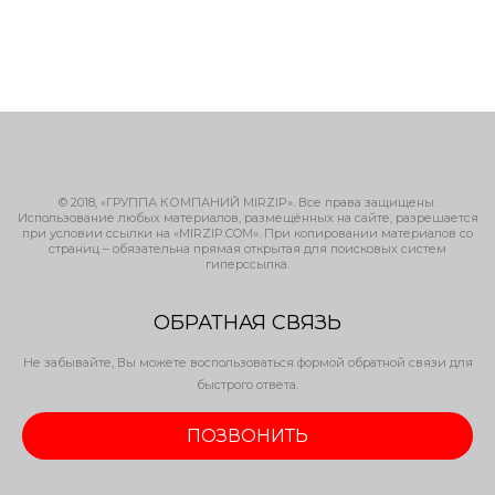
© 2018, «ГРУППА КОМПАНИЙ MIRZIP». Все права защищены.
Использование любых материалов, размещённых на сайте, разрешается
при условии ссылки на «MIRZIP.COM». При копировании материалов со
страниц – обязательна прямая открытая для поисковых систем
гиперссылка.
ОБРАТНАЯ СВЯЗЬ
Не забывайте, Вы можете воспользоваться формой обратной связи для
быстрого ответа.
ПОЗВОНИТЬ