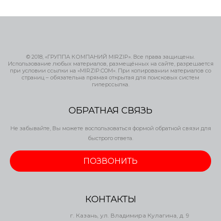
© 2018, «ГРУППА КОМПАНИЙ MIRZIP». Все права защищены.
Использование любых материалов, размещённых на сайте, разрешается
при условии ссылки на «MIRZIP.COM». При копировании материалов со
страниц – обязательна прямая открытая для поисковых систем
гиперссылка.
ОБРАТНАЯ СВЯЗЬ
Не забывайте, Вы можете воспользоваться формой обратной связи для
быстрого ответа.
ПОЗВОНИТЬ
КОНТАКТЫ
г. Казань, ул. Владимира Кулагина, д. 9