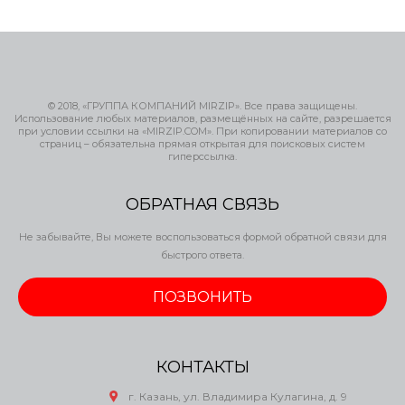
© 2018, «ГРУППА КОМПАНИЙ MIRZIP». Все права защищены.
Использование любых материалов, размещённых на сайте, разрешается
при условии ссылки на «MIRZIP.COM». При копировании материалов со
страниц – обязательна прямая открытая для поисковых систем
гиперссылка.
ОБРАТНАЯ СВЯЗЬ
Не забывайте, Вы можете воспользоваться формой обратной связи для
быстрого ответа.
ПОЗВОНИТЬ
КОНТАКТЫ
г. Казань, ул. Владимира Кулагина, д. 9