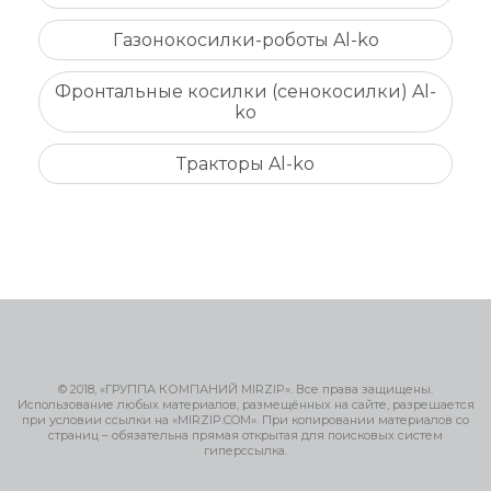
Газонокосилки-роботы Al-ko
Фронтальные косилки (сенокосилки) Al-
ko
Тракторы Al-ko
© 2018, «ГРУППА КОМПАНИЙ MIRZIP». Все права защищены.
Использование любых материалов, размещённых на сайте, разрешается
при условии ссылки на «MIRZIP.COM». При копировании материалов со
страниц – обязательна прямая открытая для поисковых систем
гиперссылка.