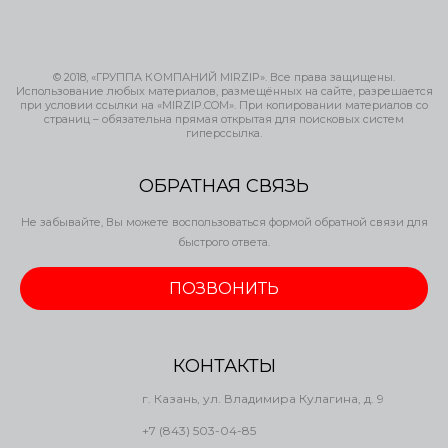
© 2018, «ГРУППА КОМПАНИЙ MIRZIP». Все права защищены.
Использование любых материалов, размещённых на сайте, разрешается
при условии ссылки на «MIRZIP.COM». При копировании материалов со
страниц – обязательна прямая открытая для поисковых систем
гиперссылка.
ОБРАТНАЯ СВЯЗЬ
Не забывайте, Вы можете воспользоваться формой обратной связи для
быстрого ответа.
ПОЗВОНИТЬ
КОНТАКТЫ
г. Казань, ул. Владимира Кулагина, д. 9
+7 (843) 503-04-85