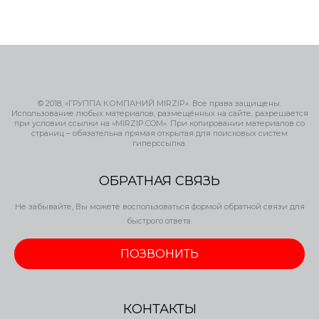
© 2018, «ГРУППА КОМПАНИЙ MIRZIP». Все права защищены.
Использование любых материалов, размещённых на сайте, разрешается
при условии ссылки на «MIRZIP.COM». При копировании материалов со
страниц – обязательна прямая открытая для поисковых систем
гиперссылка.
ОБРАТНАЯ СВЯЗЬ
Не забывайте, Вы можете воспользоваться формой обратной связи для
быстрого ответа.
ПОЗВОНИТЬ
КОНТАКТЫ