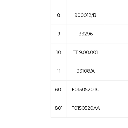
8
900012/B
9
33296
10
ТТ 9.00.001
11
33108/A
801
F0150520JC
801
F0150520AA