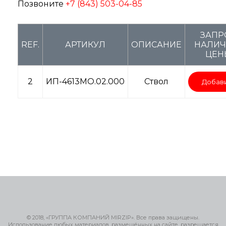
Позвоните
+7 (843) 503-04-85
ЗАПР
REF.
АРТИКУЛ
ОПИСАНИЕ
НАЛИЧ
ЦЕН
2
ИП-4613МО.02.000
Ствол
Добав
© 2018, «ГРУППА КОМПАНИЙ MIRZIP». Все права защищены.
Использование любых материалов, размещённых на сайте, разрешается