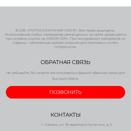
© 2018, «ГРУППА КОМПАНИЙ MIRZIP». Все права защищены.
Использование любых материалов, размещённых на сайте, разрешается
при условии ссылки на «MIRZIP.COM». При копировании материалов со
страниц – обязательна прямая открытая для поисковых систем
гиперссылка.
ОБРАТНАЯ СВЯЗЬ
Не забывайте, Вы можете воспользоваться формой обратной связи для
быстрого ответа.
ПОЗВОНИТЬ
КОНТАКТЫ
г. Казань, ул. Владимира Кулагина, д. 9