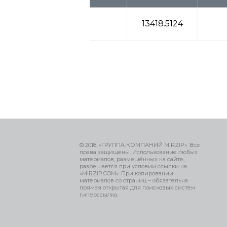
13418.5124
© 2018, «ГРУППА КОМПАНИЙ MIRZIP». Все
права защищены. Использование любых
материалов, размещённых на сайте,
разрешается при условии ссылки на
«MIRZIP.COM». При копировании
материалов со страниц – обязательна
прямая открытая для поисковых систем
гиперссылка.