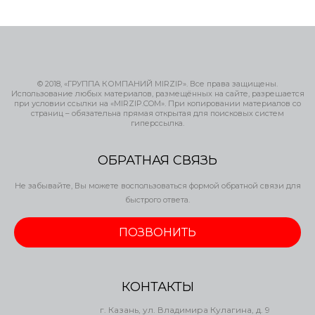
© 2018, «ГРУППА КОМПАНИЙ MIRZIP». Все права защищены.
Использование любых материалов, размещённых на сайте, разрешается
при условии ссылки на «MIRZIP.COM». При копировании материалов со
страниц – обязательна прямая открытая для поисковых систем
гиперссылка.
ОБРАТНАЯ СВЯЗЬ
Не забывайте, Вы можете воспользоваться формой обратной связи для
быстрого ответа.
ПОЗВОНИТЬ
КОНТАКТЫ
г. Казань, ул. Владимира Кулагина, д. 9