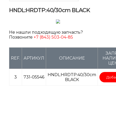
HNDL:HRDTP:40/30cm BLACK
Не нашли подходящую запчасть?
Позвоните
+7 (843) 503-04-85
ЗАП
REF.
АРТИКУЛ
ОПИСАНИЕ
НАЛИ
ЦЕ
HNDL:HRDTP:40/30cm
3
731-05546
Доба
BLACK