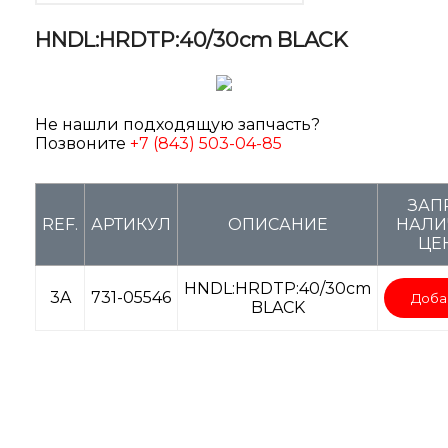
HNDL:HRDTP:40/30cm BLACK
Не нашли подходящую запчасть?
Позвоните
+7 (843) 503-04-85
ЗАП
REF.
АРТИКУЛ
ОПИСАНИЕ
НАЛИ
ЦЕ
HNDL:HRDTP:40/30cm
3A
731-05546
Доба
BLACK