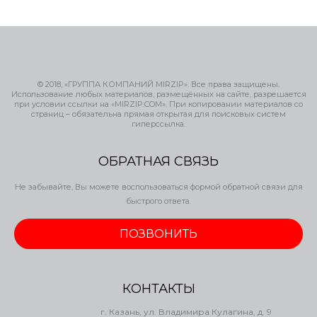
© 2018, «ГРУППА КОМПАНИЙ MIRZIP». Все права защищены.
Использование любых материалов, размещённых на сайте, разрешается
при условии ссылки на «MIRZIP.COM». При копировании материалов со
страниц – обязательна прямая открытая для поисковых систем
гиперссылка.
ОБРАТНАЯ СВЯЗЬ
Не забывайте, Вы можете воспользоваться формой обратной связи для
быстрого ответа.
ПОЗВОНИТЬ
КОНТАКТЫ
г. Казань, ул. Владимира Кулагина, д. 9