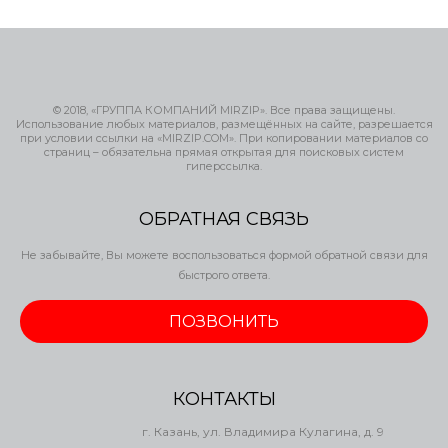
© 2018, «ГРУППА КОМПАНИЙ MIRZIP». Все права защищены.
Использование любых материалов, размещённых на сайте, разрешается
при условии ссылки на «MIRZIP.COM». При копировании материалов со
страниц – обязательна прямая открытая для поисковых систем
гиперссылка.
ОБРАТНАЯ СВЯЗЬ
Не забывайте, Вы можете воспользоваться формой обратной связи для
быстрого ответа.
ПОЗВОНИТЬ
КОНТАКТЫ
г. Казань, ул. Владимира Кулагина, д. 9