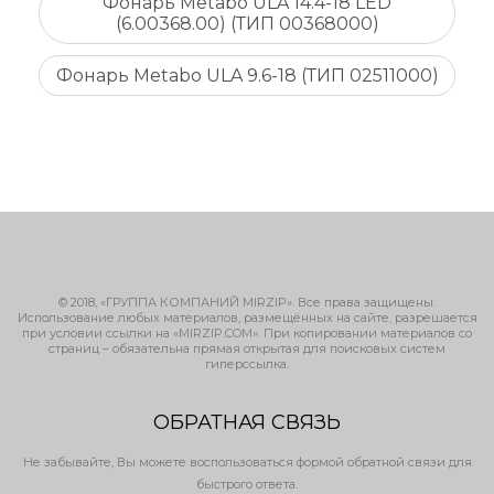
Фонарь Metabo ULA 14.4-18 LED
(6.00368.00) (ТИП 00368000)
Фонарь Metabo ULA 9.6-18 (ТИП 02511000)
© 2018, «ГРУППА КОМПАНИЙ MIRZIP». Все права защищены.
Использование любых материалов, размещённых на сайте, разрешается
при условии ссылки на «MIRZIP.COM». При копировании материалов со
страниц – обязательна прямая открытая для поисковых систем
гиперссылка.
ОБРАТНАЯ СВЯЗЬ
Не забывайте, Вы можете воспользоваться формой обратной связи для
быстрого ответа.