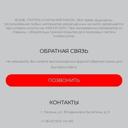
© 2018, «ГРУППА КОМПАНИЙ MIRZIP». Все права защищены.
Использование любых материалов, размещённых на сайте, разрешается
при условии ссылки на «MIRZIP.COM». При копировании материалов со
страниц – обязательна прямая открытая для поисковых систем
гиперссылка.
ОБРАТНАЯ СВЯЗЬ
Не забывайте, Вы можете воспользоваться формой обратной связи для
быстрого ответа.
ПОЗВОНИТЬ
КОНТАКТЫ
г. Казань, ул. Владимира Кулагина, д. 9
+7 (843) 503-04-85