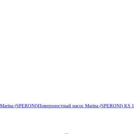
 Marina (SPERONI)
Поверхностный насос Marina (SPERONI) KS 