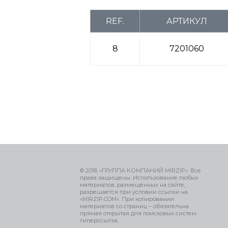
REF.
АРТИКУЛ
8
7201060
© 2018, «ГРУППА КОМПАНИЙ MIRZIP». Все
права защищены. Использование любых
материалов, размещённых на сайте,
разрешается при условии ссылки на
«MIRZIP.COM». При копировании
материалов со страниц – обязательна
прямая открытая для поисковых систем
гиперссылка.