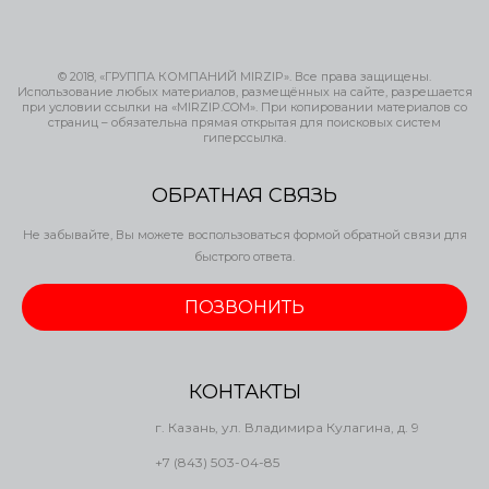
© 2018, «ГРУППА КОМПАНИЙ MIRZIP». Все права защищены.
Использование любых материалов, размещённых на сайте, разрешается
при условии ссылки на «MIRZIP.COM». При копировании материалов со
страниц – обязательна прямая открытая для поисковых систем
гиперссылка.
ОБРАТНАЯ СВЯЗЬ
Не забывайте, Вы можете воспользоваться формой обратной связи для
быстрого ответа.
ПОЗВОНИТЬ
КОНТАКТЫ
г. Казань, ул. Владимира Кулагина, д. 9
+7 (843) 503-04-85