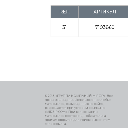
REF.
АРТИКУЛ
31
7103860
© 2018, «ГРУППА КОМПАНИЙ MIRZIP». Все
права защищены. Использование любых
материалов, размещённых на сайте,
разрешается при условии ссылки на
«MIRZIP.COM». При копировании
материалов со страниц – обязательна
прямая открытая для поисковых систем
гиперссылка.