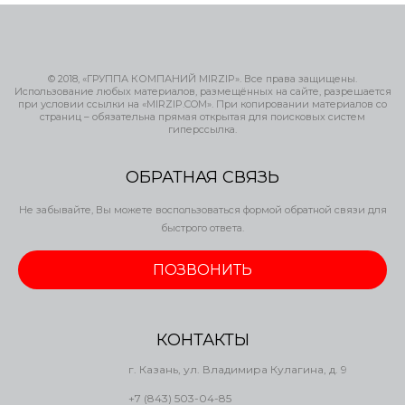
© 2018, «ГРУППА КОМПАНИЙ MIRZIP». Все права защищены.
Использование любых материалов, размещённых на сайте, разрешается
при условии ссылки на «MIRZIP.COM». При копировании материалов со
страниц – обязательна прямая открытая для поисковых систем
гиперссылка.
ОБРАТНАЯ СВЯЗЬ
Не забывайте, Вы можете воспользоваться формой обратной связи для
быстрого ответа.
ПОЗВОНИТЬ
КОНТАКТЫ
г. Казань, ул. Владимира Кулагина, д. 9
+7 (843) 503-04-85