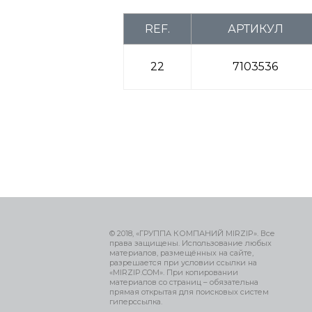
REF.
АРТИКУЛ
22
7103536
© 2018, «ГРУППА КОМПАНИЙ MIRZIP». Все
права защищены. Использование любых
материалов, размещённых на сайте,
разрешается при условии ссылки на
«MIRZIP.COM». При копировании
материалов со страниц – обязательна
прямая открытая для поисковых систем
гиперссылка.