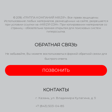
© 2018, «ГРУППА КОМПАНИЙ MIRZIP». Все права защищены.
Использование любых материалов, размещённых на сайте, разрешается
при условии ссылки на «MIRZIP.COM». При копировании материалов со
страниц – обязательна прямая открытая для поисковых систем
гиперссылка.
ОБРАТНАЯ СВЯЗЬ
Не забывайте, Вы можете воспользоваться формой обратной связи для
быстрого ответа.
ПОЗВОНИТЬ
КОНТАКТЫ
г. Казань, ул. Владимира Кулагина, д. 9
+7 (843) 503-04-85