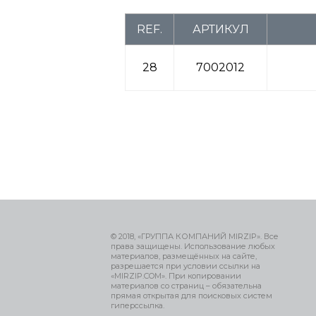
REF.
АРТИКУЛ
28
7002012
© 2018, «ГРУППА КОМПАНИЙ MIRZIP». Все
права защищены. Использование любых
материалов, размещённых на сайте,
разрешается при условии ссылки на
«MIRZIP.COM». При копировании
материалов со страниц – обязательна
прямая открытая для поисковых систем
гиперссылка.