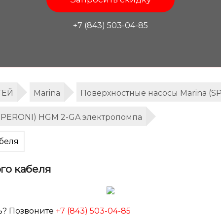
+7 (843) 503-04-85
ТЕЙ
Marina
Поверхностные насосы Marina (S
(SPERONI) HGM 2-GA электропомпа
беля
го кабеля
ь? Позвоните
+7 (843) 503-04-85