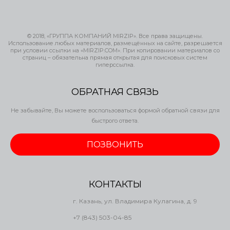
© 2018, «ГРУППА КОМПАНИЙ MIRZIP». Все права защищены.
Использование любых материалов, размещённых на сайте, разрешается
при условии ссылки на «MIRZIP.COM». При копировании материалов со
страниц – обязательна прямая открытая для поисковых систем
гиперссылка.
ОБРАТНАЯ СВЯЗЬ
Не забывайте, Вы можете воспользоваться формой обратной связи для
быстрого ответа.
ПОЗВОНИТЬ
КОНТАКТЫ
г. Казань, ул. Владимира Кулагина, д. 9
+7 (843) 503-04-85