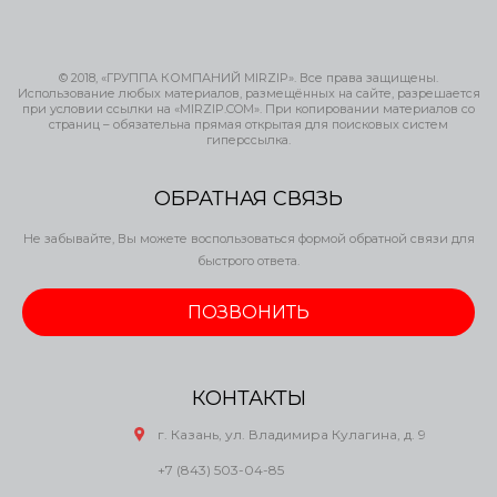
© 2018, «ГРУППА КОМПАНИЙ MIRZIP». Все права защищены.
Использование любых материалов, размещённых на сайте, разрешается
при условии ссылки на «MIRZIP.COM». При копировании материалов со
страниц – обязательна прямая открытая для поисковых систем
гиперссылка.
ОБРАТНАЯ СВЯЗЬ
Не забывайте, Вы можете воспользоваться формой обратной связи для
быстрого ответа.
ПОЗВОНИТЬ
КОНТАКТЫ
г. Казань, ул. Владимира Кулагина, д. 9
+7 (843) 503-04-85