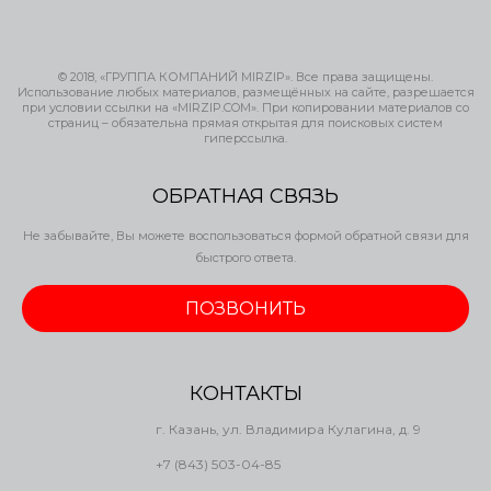
© 2018, «ГРУППА КОМПАНИЙ MIRZIP». Все права защищены.
Использование любых материалов, размещённых на сайте, разрешается
при условии ссылки на «MIRZIP.COM». При копировании материалов со
страниц – обязательна прямая открытая для поисковых систем
гиперссылка.
ОБРАТНАЯ СВЯЗЬ
Не забывайте, Вы можете воспользоваться формой обратной связи для
быстрого ответа.
ПОЗВОНИТЬ
КОНТАКТЫ
г. Казань, ул. Владимира Кулагина, д. 9
+7 (843) 503-04-85