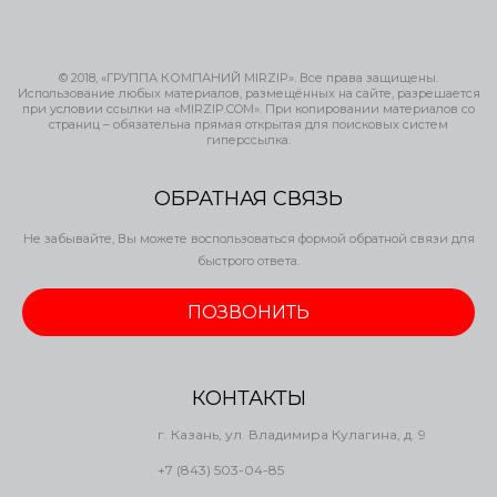
© 2018, «ГРУППА КОМПАНИЙ MIRZIP». Все права защищены.
Использование любых материалов, размещённых на сайте, разрешается
при условии ссылки на «MIRZIP.COM». При копировании материалов со
страниц – обязательна прямая открытая для поисковых систем
гиперссылка.
ОБРАТНАЯ СВЯЗЬ
Не забывайте, Вы можете воспользоваться формой обратной связи для
быстрого ответа.
ПОЗВОНИТЬ
КОНТАКТЫ
г. Казань, ул. Владимира Кулагина, д. 9
+7 (843) 503-04-85