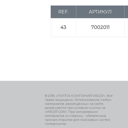
REF.
АРТИКУЛ
43
7002011
© 2018, «ГРУППА КОМПАНИЙ MIRZIP». Все
права защищены. Использование любых
материалов, размещённых на сайте,
разрешается при условии ссылки на
«MIRZIP.COM». При копировании
материалов со страниц – обязательна
прямая открытая для поисковых систем
гиперссылка.