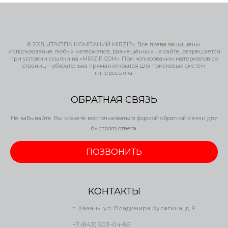
© 2018, «ГРУППА КОМПАНИЙ MIRZIP». Все права защищены.
Использование любых материалов, размещённых на сайте, разрешается
при условии ссылки на «MIRZIP.COM». При копировании материалов со
страниц – обязательна прямая открытая для поисковых систем
гиперссылка.
ОБРАТНАЯ СВЯЗЬ
Не забывайте, Вы можете воспользоваться формой обратной связи для
быстрого ответа.
ПОЗВОНИТЬ
КОНТАКТЫ
г. Казань, ул. Владимира Кулагина, д. 9
+7 (843) 503-04-85