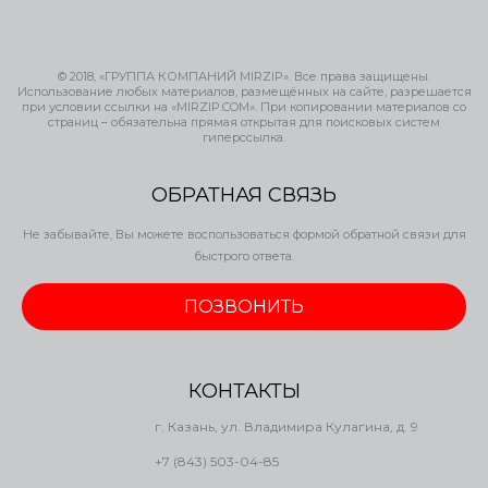
© 2018, «ГРУППА КОМПАНИЙ MIRZIP». Все права защищены.
Использование любых материалов, размещённых на сайте, разрешается
при условии ссылки на «MIRZIP.COM». При копировании материалов со
страниц – обязательна прямая открытая для поисковых систем
гиперссылка.
ОБРАТНАЯ СВЯЗЬ
Не забывайте, Вы можете воспользоваться формой обратной связи для
быстрого ответа.
ПОЗВОНИТЬ
КОНТАКТЫ
г. Казань, ул. Владимира Кулагина, д. 9
+7 (843) 503-04-85