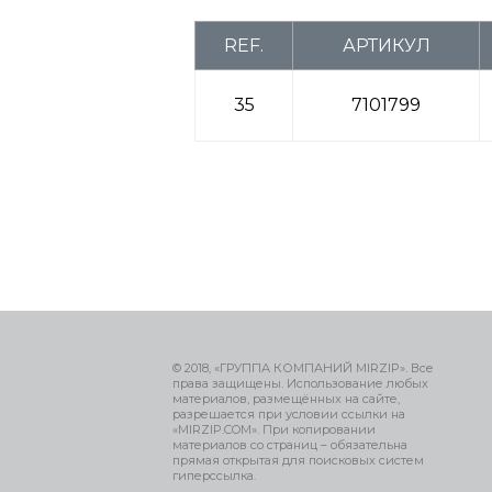
REF.
АРТИКУЛ
35
7101799
© 2018, «ГРУППА КОМПАНИЙ MIRZIP». Все
права защищены. Использование любых
материалов, размещённых на сайте,
разрешается при условии ссылки на
«MIRZIP.COM». При копировании
материалов со страниц – обязательна
прямая открытая для поисковых систем
гиперссылка.