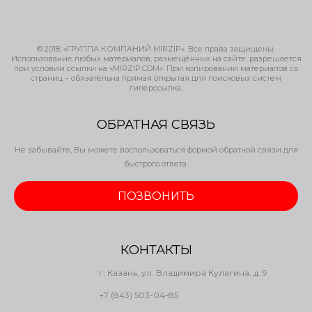
© 2018, «ГРУППА КОМПАНИЙ MIRZIP». Все права защищены.
Использование любых материалов, размещённых на сайте, разрешается
при условии ссылки на «MIRZIP.COM». При копировании материалов со
страниц – обязательна прямая открытая для поисковых систем
гиперссылка.
ОБРАТНАЯ СВЯЗЬ
Не забывайте, Вы можете воспользоваться формой обратной связи для
быстрого ответа.
ПОЗВОНИТЬ
КОНТАКТЫ
г. Казань, ул. Владимира Кулагина, д. 9
+7 (843) 503-04-85