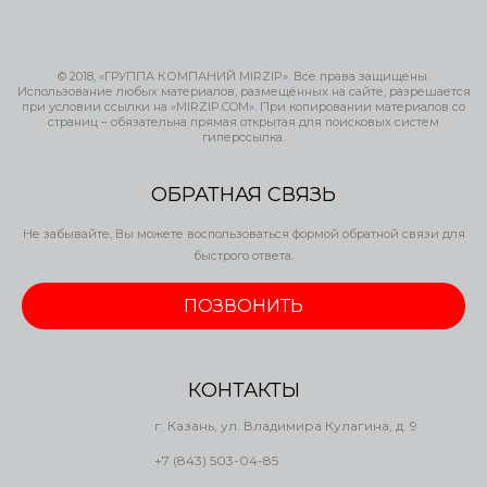
© 2018, «ГРУППА КОМПАНИЙ MIRZIP». Все права защищены.
Использование любых материалов, размещённых на сайте, разрешается
при условии ссылки на «MIRZIP.COM». При копировании материалов со
страниц – обязательна прямая открытая для поисковых систем
гиперссылка.
ОБРАТНАЯ СВЯЗЬ
Не забывайте, Вы можете воспользоваться формой обратной связи для
быстрого ответа.
ПОЗВОНИТЬ
КОНТАКТЫ
г. Казань, ул. Владимира Кулагина, д. 9
+7 (843) 503-04-85