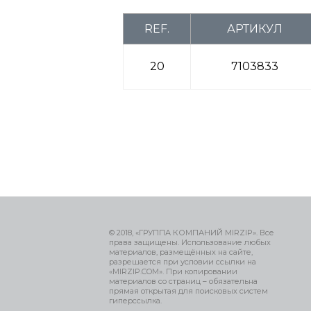
REF.
АРТИКУЛ
20
7103833
© 2018, «ГРУППА КОМПАНИЙ MIRZIP». Все
права защищены. Использование любых
материалов, размещённых на сайте,
разрешается при условии ссылки на
«MIRZIP.COM». При копировании
материалов со страниц – обязательна
прямая открытая для поисковых систем
гиперссылка.