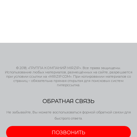
© 2018, «ГРУППА КОМПАНИЙ MIRZIP». Все права защищены.
Использование любых материалов, размещённых на сайте, разрешается
при условии ссылки на «MIRZIP.COM». При копировании материалов со
страниц – обязательна прямая открытая для поисковых систем
гиперссылка.
ОБРАТНАЯ СВЯЗЬ
Не забывайте, Вы можете воспользоваться формой обратной связи для
быстрого ответа.
ПОЗВОНИТЬ