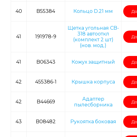
40
B55384
Кольцо D.21 мм
До
Щетка угольная CB-
318 автооткл
41
191978-9
До
(комплект 2 шт)
(нов. мод.)
41
B06343
Кожух защитный
До
42
455386-1
Крышка корпуса
До
Адаптер
42
B44669
До
пылесборника
43
B08482
Рукоятка боковая
До