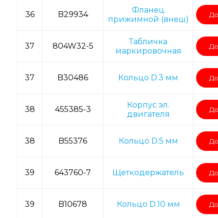
Фланец
36
B29934
До
прижимной (внеш)
Табличка
37
804W32-5
До
маркировочная
37
B30486
Кольцо D.3 мм
До
Корпус эл.
38
455385-3
До
двигателя
38
B55376
Кольцо D.5 мм
До
39
643760-7
Щеткодержатель
До
39
B10678
Кольцо D.10 мм
До