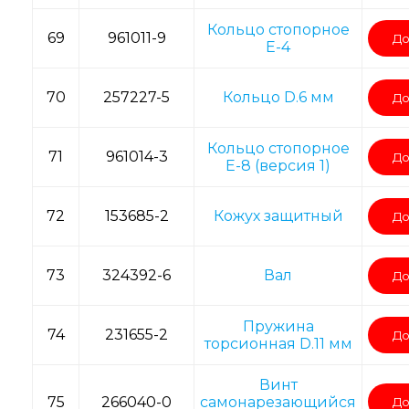
Кольцо стопорное
69
961011-9
До
E-4
70
257227-5
Кольцо D.6 мм
До
Кольцо стопорное
71
961014-3
До
E-8 (версия 1)
72
153685-2
Кожух защитный
До
73
324392-6
Вал
До
Пружина
74
231655-2
До
торсионная D.11 мм
Винт
75
266040-0
самонарезающийся
До