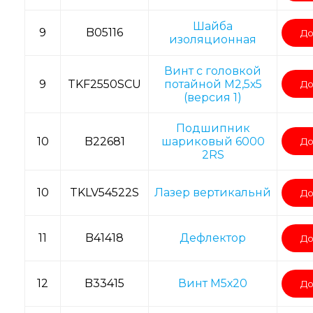
Шайба
9
B05116
До
изоляционная
Винт с головкой
9
TKF2550SCU
потайной M2,5х5
До
(версия 1)
Подшипник
10
B22681
шариковый 6000
До
2RS
10
TKLV54522S
Лазер вертикальнй
До
11
B41418
Дефлектор
До
12
B33415
Винт M5х20
До