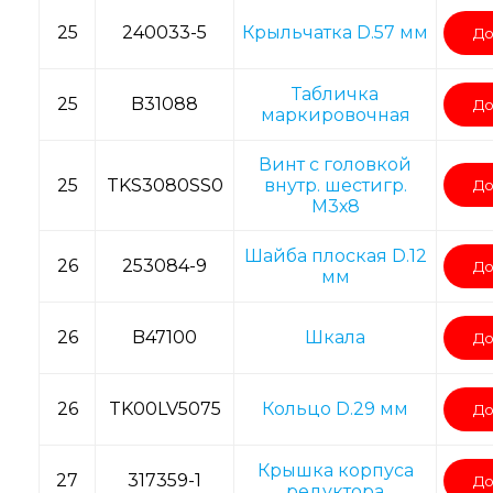
25
240033-5
Крыльчатка D.57 мм
До
Табличка
25
B31088
До
маркировочная
Винт с головкой
25
TKS3080SS0
внутр. шестигр.
До
M3х8
Шайба плоская D.12
26
253084-9
До
мм
26
B47100
Шкала
До
26
TK00LV5075
Кольцо D.29 мм
До
Крышка корпуса
27
317359-1
До
редуктора