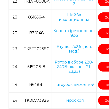
22
TKLVF0008A
До
2
Шайба
23
681656-4
До
изоляционная
Кольцо (резиновое)
23
B30148
До
46х2
Втулка 2х2,5 (нов.
23
TKST2025SC
До
мод.)
Ротор в сборе 220-
24
515208-8
240В(вкл. поз. 21-
До
23,25)
24
B64881
Патрубок выходной
До
24
TK0LV7392S
Гироскоп
До