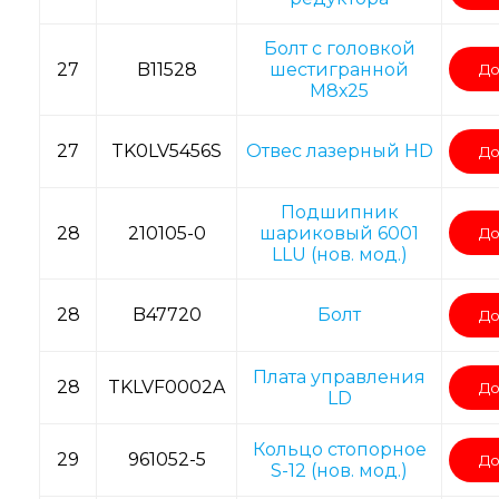
Болт с головкой
27
B11528
шестигранной
До
М8х25
27
TK0LV5456S
Отвес лазерный HD
До
Подшипник
28
210105-0
шариковый 6001
До
LLU (нов. мод.)
28
B47720
Болт
До
Плата управления
28
TKLVF0002A
До
LD
Кольцо стопорное
29
961052-5
До
S-12 (нов. мод.)