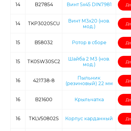
14
B27854
Винт 5х45 DIN7981
До
Винт M3х20 (нов.
14
TKP3020SCU
До
мод.)
15
B58032
Ротор в сборе
До
Шайба 2 M3 (нов.
15
TK0SW30SC2
До
мод.)
Пыльник
16
421738-8
До
(резиновый) 22 мм
16
B21600
Крыльчатка
До
16
TKLV50802S
Корпус карданный
До