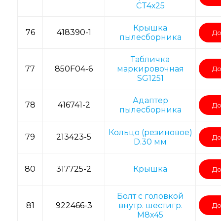
CT4х25
Крышка
76
418390-1
До
пылесборника
Табличка
77
850F04-6
маркировочная
До
SG1251
Адаптер
78
416741-2
До
пылесборника
Кольцо (резиновое)
79
213423-5
До
D.30 мм
80
317725-2
Крышка
До
Болт с головкой
81
922466-3
внутр. шестигр.
До
М8х45