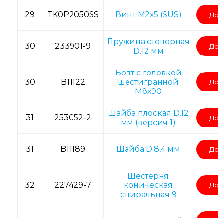
29
TK0P2050SS
Винт M2х5 (SUS)
До
Пружина стопорная
30
233901-9
До
D.12 мм
Болт с головкой
30
B11122
шестигранной
До
М8х90
Шайба плоская D.12
31
253052-2
До
мм (версия 1)
31
B11189
Шайба D.8,4 мм
До
Шестерня
32
227429-7
коническая
До
спиральная 9