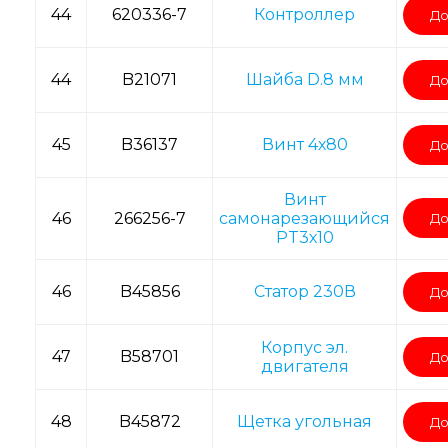
44
620336-7
Контроллер
До
44
B21071
Шайба D.8 мм
До
45
B36137
Винт 4х80
До
Винт
46
266256-7
самонарезающийся
До
РT3х10
46
B45856
Статор 230В
До
Корпус эл.
47
B58701
До
двигателя
48
B45872
Щетка угольная
До