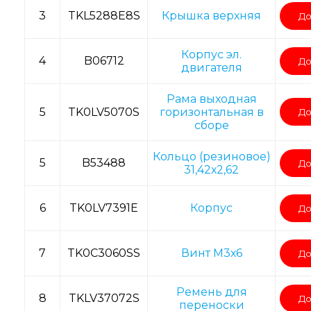
3
TKL5288E8S
Крышка верхняя
До
Корпус эл.
4
B06712
До
двигателя
Рама выходная
5
TK0LV5070S
горизонтальная в
До
сборе
Кольцо (резиновое)
5
B53488
До
31,42х2,62
6
TK0LV7391E
Корпус
До
7
TK0C3060SS
Винт M3х6
До
Ремень для
8
TKLV37072S
До
переноски