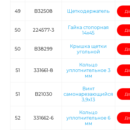
49
B32508
Щеткодержатель
До
Гайка стопорная
50
224577-3
До
14х45
Крышка щетки
50
B38299
До
угольной
Кольцо
51
331661-8
уплотнительное 3
До
мм
Винт
51
B21030
самонарезающийся
До
3,9х13
Кольцо
52
331662-6
уплотнительное 6
До
мм