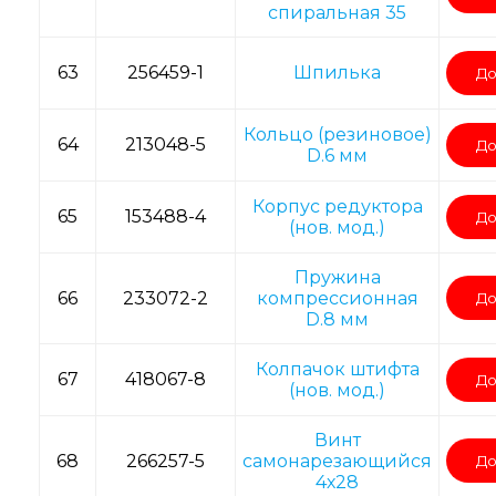
спиральная 35
63
256459-1
Шпилька
До
Кольцо (резиновое)
64
213048-5
До
D.6 мм
Корпус редуктора
65
153488-4
До
(нов. мод.)
Пружина
66
233072-2
компрессионная
До
D.8 мм
Колпачок штифта
67
418067-8
До
(нов. мод.)
Винт
68
266257-5
самонарезающийся
До
4х28