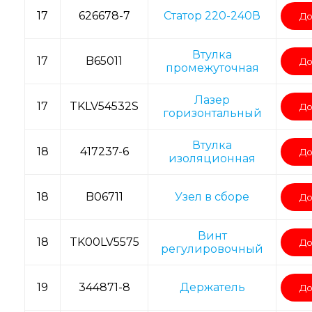
17
626678-7
Статор 220-240В
До
Втулка
17
B65011
До
промежуточная
Лазер
17
TKLV54532S
До
горизонтальный
Втулка
18
417237-6
До
изоляционная
18
B06711
Узел в сборе
До
Винт
18
TK00LV5575
До
регулировочный
19
344871-8
Держатель
До