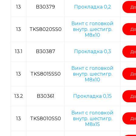
13
B30379
Прокладка 0,2
До
Винт с головкой
13
TKS8020SS0
внутр. шестигр.
До
M8х10
13.1
B30387
Прокладка 0,3
До
Винт с головкой
13
TKS8015SS0
внутр. шестигр.
До
M8х10
13.2
B30361
Прокладка 0,15
До
Винт с головкой
13
TKS8010SS0
внутр. шестигр.
До
M8х15