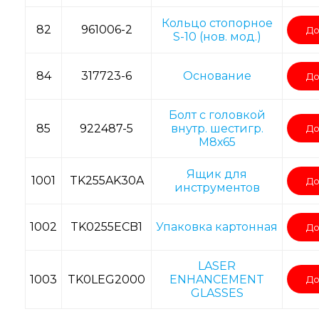
Кольцо стопорное
82
961006-2
До
S-10 (нов. мод.)
84
317723-6
Основание
До
Болт с головкой
85
922487-5
внутр. шестигр.
До
M8х65
Ящик для
1001
TK255AK30A
До
инструментов
1002
TK0255ECB1
Упаковка картонная
До
LASER
1003
TK0LEG2000
ENHANCEMENT
До
GLASSES