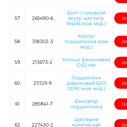
Болт с головкой
57
265490-6
внутр. шестигр.
До
M4х16 (нов. мод.)
Корпус
58
318302-3
подшипника (нов.
До
мод.)
Кольцо (резиновое)
59
213673-2
До
D.52 мм
Подшипник
60
211129-9
шариковый 6201
До
DDW (нов. мод.)
Фиксатор
61
285841-7
До
подшипника
Шестерня
62
227430-2
коническая
До