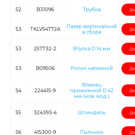
52
B31096
Трубка
До
Лазер вертикальнй
53
TKLV54772A
До
в сборе
53
257732-2
Втулка D.14 мм
До
53
B09506
Ролик натяжной
До
Фланец
54
224415-9
прижимной D.42
До
мм (нов. мод.)
55
324393-4
Шпиндель
До
56
415300-9
Пыльник
До