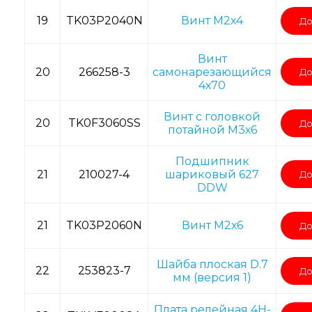
19
TK03P2040N
Винт M2х4
До
Винт
20
266258-3
самонарезающийся
До
4х70
Винт с головкой
20
TK0F3060SS
До
потайной M3х6
Подшипник
21
210027-4
шариковый 627
До
DDW
21
TK03P2060N
Винт M2х6
До
Шайба плоская D.7
22
253823-7
До
мм (версия 1)
Плата релейная 4H-