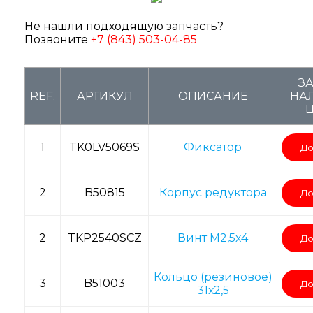
Не нашли подходящую запчасть?
Позвоните
+7 (843) 503-04-85
З
REF.
АРТИКУЛ
ОПИСАНИЕ
НАЛ
1
TK0LV5069S
Фиксатор
До
2
B50815
Корпус редуктора
До
2
TKP2540SCZ
Винт M2,5х4
До
Кольцо (резиновое)
3
B51003
До
31х2,5