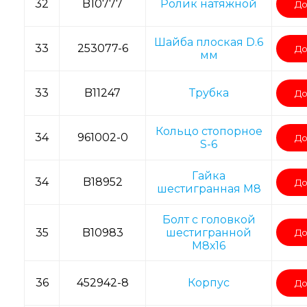
32
B10777
Ролик натяжной
До
Шайба плоская D.6
33
253077-6
До
мм
33
B11247
Трубка
До
Кольцо стопорное
34
961002-0
До
S-6
Гайка
34
B18952
До
шестигранная М8
Болт с головкой
35
B10983
шестигранной
До
М8х16
36
452942-8
Корпус
До