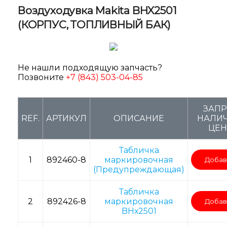
Воздуходувка Makita BHX2501
(КОРПУС, ТОПЛИВНЫЙ БАК)
Не нашли подходящую запчасть?
Позвоните
+7 (843) 503-04-85
ЗАП
REF.
АРТИКУЛ
ОПИСАНИЕ
НАЛИЧ
ЦЕ
Табличка
1
892460-8
маркировочная
Добав
(Предупреждающая)
Табличка
2
892426-8
маркировочная
Добав
BHх2501