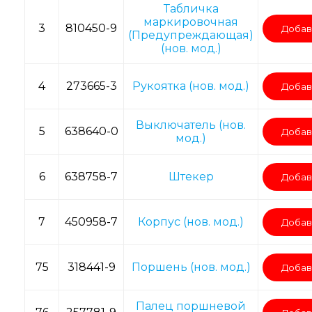
Табличка
маркировочная
3
810450-9
Добав
(Предупреждающая)
(нов. мод.)
4
273665-3
Рукоятка (нов. мод.)
Добав
Выключатель (нов.
5
638640-0
Добав
мод.)
6
638758-7
Штекер
Добав
7
450958-7
Корпус (нов. мод.)
Добав
75
318441-9
Поршень (нов. мод.)
Добав
Палец поршневой