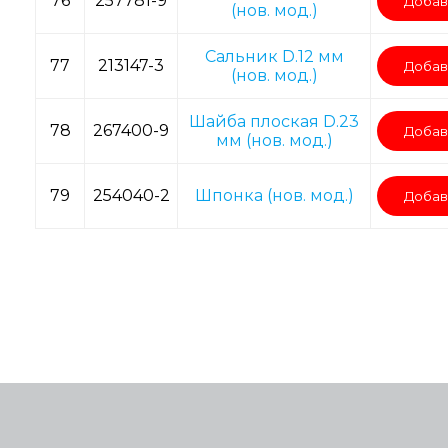
76
257781-9
Добав
(нов. мод.)
Сальник D.12 мм
77
213147-3
Добав
(нов. мод.)
Шайба плоская D.23
78
267400-9
Добав
мм (нов. мод.)
79
254040-2
Шпонка (нов. мод.)
Добав