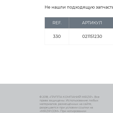
Не нашли подходящую запчаст
REF.
АРТИКУЛ
330
021151230
© 2018, «ГРУППА КОМПАНИЙ MIRZIP». Все
права защищены. Использование любых
материалов, размещённых на сайте,
разрешается при условии ссылки на
«MIRZIP.COM». При копировании