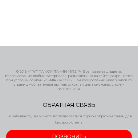
© 2018, «ГРУППА КОМПАНИЙ MIRZIP». Все права защищены.
Использование любых материалов, размещённых на сайте, разрешается
при условии ссылки на «MIRZIP.COM». При копировании материалов со
страниц – обязательна прямая открытая для поисковых систем
гиперссылка.
ОБРАТНАЯ СВЯЗЬ
Не забывайте, Вы можете воспользоваться формой обратной связи для
быстрого ответа.
ПОЗВОНИТЬ