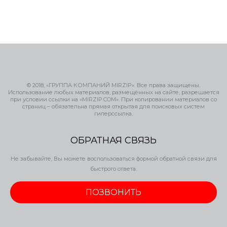
© 2018, «ГРУППА КОМПАНИЙ MIRZIP». Все права защищены.
Использование любых материалов, размещённых на сайте, разрешается
при условии ссылки на «MIRZIP.COM». При копировании материалов со
страниц – обязательна прямая открытая для поисковых систем
гиперссылка.
ОБРАТНАЯ СВЯЗЬ
Не забывайте, Вы можете воспользоваться формой обратной связи для
быстрого ответа.
ПОЗВОНИТЬ