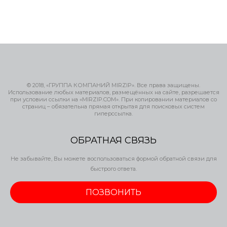
© 2018, «ГРУППА КОМПАНИЙ MIRZIP». Все права защищены.
Использование любых материалов, размещённых на сайте, разрешается
при условии ссылки на «MIRZIP.COM». При копировании материалов со
страниц – обязательна прямая открытая для поисковых систем
гиперссылка.
ОБРАТНАЯ СВЯЗЬ
Не забывайте, Вы можете воспользоваться формой обратной связи для
быстрого ответа.
ПОЗВОНИТЬ