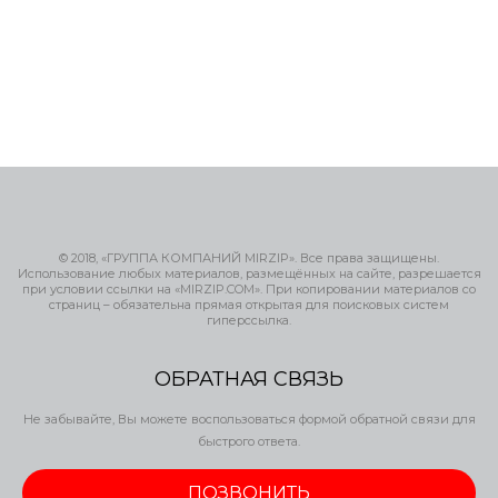
© 2018, «ГРУППА КОМПАНИЙ MIRZIP». Все права защищены.
Использование любых материалов, размещённых на сайте, разрешается
при условии ссылки на «MIRZIP.COM». При копировании материалов со
страниц – обязательна прямая открытая для поисковых систем
гиперссылка.
ОБРАТНАЯ СВЯЗЬ
Не забывайте, Вы можете воспользоваться формой обратной связи для
быстрого ответа.
ПОЗВОНИТЬ