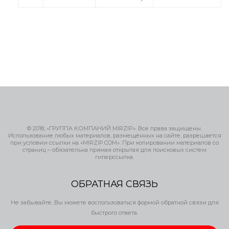
© 2018, «ГРУППА КОМПАНИЙ MIRZIP». Все права защищены.
Использование любых материалов, размещённых на сайте, разрешается
при условии ссылки на «MIRZIP.COM». При копировании материалов со
страниц – обязательна прямая открытая для поисковых систем
гиперссылка.
ОБРАТНАЯ СВЯЗЬ
Не забывайте, Вы можете воспользоваться формой обратной связи для
быстрого ответа.