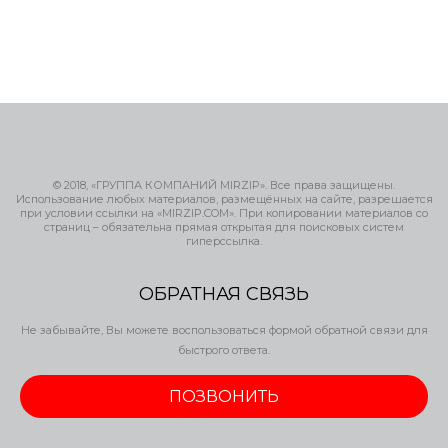
© 2018, «ГРУППА КОМПАНИЙ MIRZIP». Все права защищены.
Использование любых материалов, размещённых на сайте, разрешается
при условии ссылки на «MIRZIP.COM». При копировании материалов со
страниц – обязательна прямая открытая для поисковых систем
гиперссылка.
ОБРАТНАЯ СВЯЗЬ
Не забывайте, Вы можете воспользоваться формой обратной связи для
быстрого ответа.
ПОЗВОНИТЬ