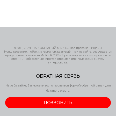
© 2018, «ГРУППА КОМПАНИЙ MIRZIP». Все права защищены.
Использование любых материалов, размещённых на сайте, разрешается
при условии ссылки на «MIRZIP.COM». При копировании материалов со
страниц – обязательна прямая открытая для поисковых систем
гиперссылка.
ОБРАТНАЯ СВЯЗЬ
Не забывайте, Вы можете воспользоваться формой обратной связи для
быстрого ответа.
ПОЗВОНИТЬ