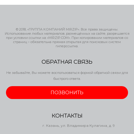
© 2018, «ГРУППА КОМПАНИЙ MIRZIP». Все права защищены.
Использование любых материалов, размещённых на сайте, разрешается
при условии ссылки на «MIRZIP.COM». При копировании материалов со
страниц – обязательна прямая открытая для поисковых систем
гиперссылка.
ОБРАТНАЯ СВЯЗЬ
Не забывайте, Вы можете воспользоваться формой обратной связи для
быстрого ответа.
ПОЗВОНИТЬ
КОНТАКТЫ
г. Казань, ул. Владимира Кулагина, д. 9