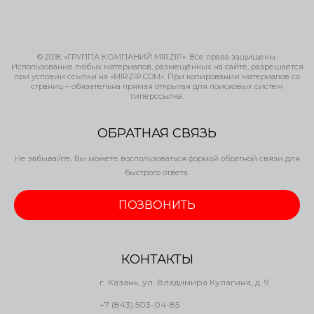
© 2018, «ГРУППА КОМПАНИЙ MIRZIP». Все права защищены.
Использование любых материалов, размещённых на сайте, разрешается
при условии ссылки на «MIRZIP.COM». При копировании материалов со
страниц – обязательна прямая открытая для поисковых систем
гиперссылка.
ОБРАТНАЯ СВЯЗЬ
Не забывайте, Вы можете воспользоваться формой обратной связи для
быстрого ответа.
ПОЗВОНИТЬ
КОНТАКТЫ
г. Казань, ул. Владимира Кулагина, д. 9
+7 (843) 503-04-85