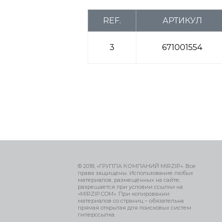
REF.
АРТИКУЛ
3
671001554
© 2018, «ГРУППА КОМПАНИЙ MIRZIP». Все
права защищены. Использование любых
материалов, размещённых на сайте,
разрешается при условии ссылки на
«MIRZIP.COM». При копировании
материалов со страниц – обязательна
прямая открытая для поисковых систем
гиперссылка.